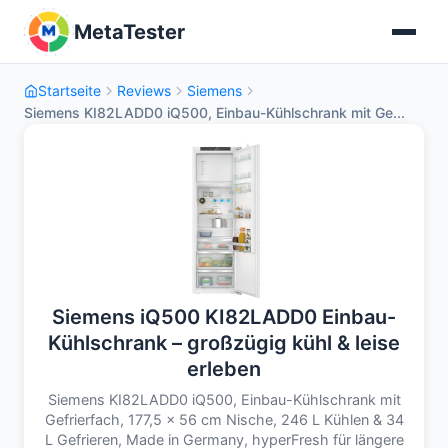
MetaTester
Startseite
Reviews
Siemens
Siemens KI82LADD0 iQ500, Einbau-Kühlschrank mit Ge...
Siemens iQ500 KI82LADD0 Einbau-
Kühlschrank – großzügig kühl & leise
erleben
Siemens KI82LADD0 iQ500, Einbau-Kühlschrank mit
Gefrierfach, 177,5 x 56 cm Nische, 246 L Kühlen & 34
L Gefrieren, Made in Germany, hyperFresh für längere