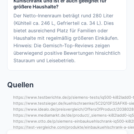
Kühlschrank und ist er auch geeignet für
größere Haushalte?
Der Netto-Innenraum beträgt rund 280 Liter
(Kühlteil ca. 246 L, Gefrierteil ca. 34 L). Dies
bietet ausreichend Platz für Familien oder
Haushalte mit regelmäßig größeren Einkäufen.
Hinweis: Die Gemisch-Top-Reviews zeigen
überwiegend positive Bewertungen hinsichtlich
Stauraum und Leisebetrieb.
Quellen
https://www.testberichte.de/p/siemens-tests/iq500-ki82ladd0-t
https://www.testsieger.de/kuehlschraenke/5C2Q10FSSAFK6-siem
https://www.idealo.de/preisvergleich/OffersOfProduct/203802
https://www.mediamarkt.de/de/product/_siemens-ki82ladd0-iq
https://www.otto.de/p/siemens-einbaukuehlschrank-iq500-ki8
https://test-vergleiche.com/produkte/einbaukuehlschrank-a-si