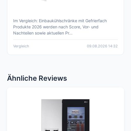
Im Vergleich: Einbaukühlschränke mit Gefrierfach
Aktueller Einbaukühlschrank mit Gefrierfach
Produkte 2026 werden nach Score, Vor- und
Produkte Vergleich 2026
Nachteilen sowie aktuellen Pr...
Vergleich
09.08.2026 14:32
Ähnliche Reviews