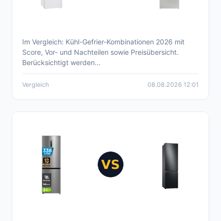
Im Vergleich: Kühl-Gefrier-Kombinationen 2026 mit
Aktueller Kühl-Gefrier-Kombination
Score, Vor- und Nachteilen sowie Preisübersicht.
Vergleich 2026
Berücksichtigt werden...
Vergleich
08.08.2026 12:01