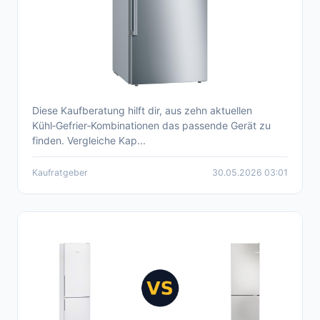
Diese Kaufberatung hilft dir, aus zehn aktuellen
Kühl‑Gefrier‑Kombinationen 2026:
Kühl‑Gefrier‑Kombinationen das passende Gerät zu
Kaufberatung und Produktempfehlungen
finden. Vergleiche Kap...
Kaufratgeber
30.05.2026 03:01