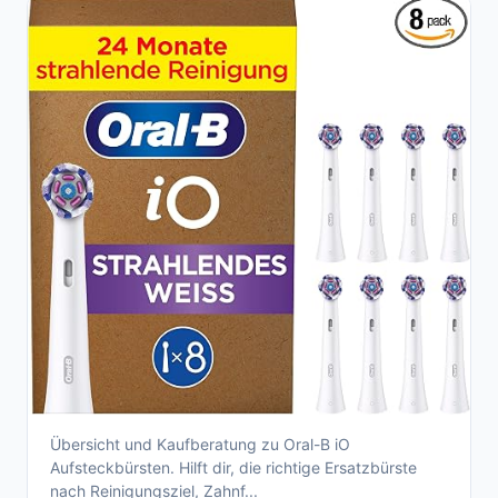
Übersicht und Kaufberatung zu Oral-B iO
Oral-B iO Aufsteckbürsten – Kaufberatung &
Aufsteckbürsten. Hilft dir, die richtige Ersatzbürste
Auswahl 2026
nach Reinigungsziel, Zahnf...