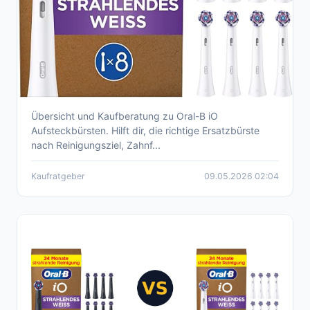
Übersicht und Kaufberatung zu Oral-B iO
Oral-B iO Aufsteckbürsten – Kaufberatung &
Aufsteckbürsten. Hilft dir, die richtige Ersatzbürste
Auswahl 2026
nach Reinigungsziel, Zahnf...
Kaufratgeber
09.05.2026 02:04