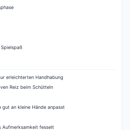
gsphase
 Spielspaß
zur erleichterten Handhabung
iven Reiz beim Schütteln
h gut an kleine Hände anpasst
s Aufmerksamkeit fesselt