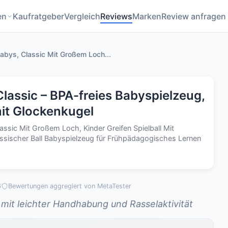
en
Kaufratgeber
Vergleich
Reviews
Marken
Review anfragen
 Babys, Classic Mit Großem Loch...
Classic – BPA-freies Babyspielzeug,
mit Glockenkugel
lassic Mit Großem Loch, Kinder Greifen Spielball Mit
assischer Ball Babyspielzeug für Frühpädagogisches Lernen
6
Bewertungen aggregiert von MetaTester
 mit leichter Handhabung und Rasselaktivität