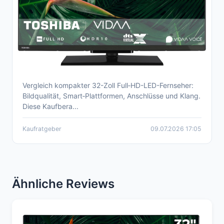
Vergleich kompakter 32-Zoll Full‑HD-LED-Fernseher:
Günstiger 32-Zoll Full HD LED-Fernseher –
Bildqualität, Smart‑Plattformen, Anschlüsse und Klang.
Kaufberatung 2026
Diese Kaufbera...
Kaufratgeber
09.07.2026 17:05
Ähnliche Reviews