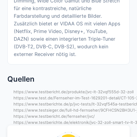
Dimming, Wide Color Gamut und Blue Stretch
für eine kontrastreiche, natürliche
Farbdarstellung und detaillierte Bilder.
Zusätzlich bietet er VIDAA OS mit vielen Apps
(Netflix, Prime Video, Disney+, YouTube,
DAZN) sowie einen integrierten Triple-Tuner
(DVB-T2, DVB-C, DVB-S2), wodurch kein
externer Receiver nötig ist.
Quellen
https://www.testbericht.de/produkte/jvc-lt-32vqf555d-32-zoll
https://www.test.de/Fernseher-im-Test-1629201-detail/CT-105
https://www.testberichte.de/p/jvc-tests/lt-32vqf545a-testberic
https://www.testsieger.de/full-hd-fernseher/9CFHCSN2BH3U1-jv
https://www.testbericht.de/fernseher/jvc/
https://www.testberichte.de/elektronik/jvc-32-zoll-smart-tv-lt