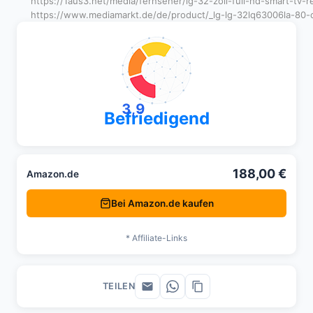
https://1aus3.net/media/fernseher/lg-32-zoll-full-hd-smart-tv-r
https://www.mediamarkt.de/de/product/_lg-lg-32lq63006la-80-c
3,9
Befriedigend
188,00 €
Amazon.de
Bei Amazon.de kaufen
* Affiliate-Links
TEILEN