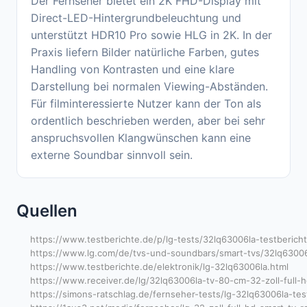
Der Fernseher bietet ein 2K FHD-Display mit
Direct-LED-Hintergrundbeleuchtung und
unterstützt HDR10 Pro sowie HLG in 2K. In der
Praxis liefern Bilder natürliche Farben, gutes
Handling von Kontrasten und eine klare
Darstellung bei normalen Viewing-Abständen.
Für filminteressierte Nutzer kann der Ton als
ordentlich beschrieben werden, aber bei sehr
anspruchsvollen Klangwünschen kann eine
externe Soundbar sinnvoll sein.
Quellen
https://www.testberichte.de/p/lg-tests/32lq63006la-testbericht
https://www.lg.com/de/tvs-und-soundbars/smart-tvs/32lq63006
https://www.testberichte.de/elektronik/lg-32lq63006la.html
https://www.receiver.de/lg/32lq63006la-tv-80-cm-32-zoll-full-
https://simons-ratschlag.de/fernseher-tests/lg-32lq63006la-tes