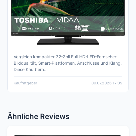
Vergleich kompakter 32-Zoll Full‑HD-LED-Fernseher:
Günstiger 32-Zoll Full HD LED-Fernseher –
Bildqualität, Smart‑Plattformen, Anschlüsse und Klang.
Kaufberatung 2026
Diese Kaufbera...
Kaufratgeber
09.07.2026 17:05
Ähnliche Reviews