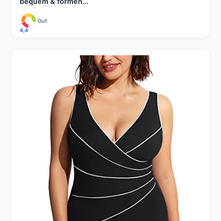
bequem & formen...
Gut
4,4