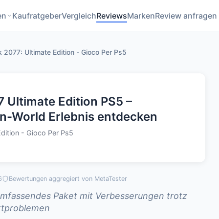
en
Kaufratgeber
Vergleich
Reviews
Marken
Review anfragen
2077: Ultimate Edition - Gioco Per Ps5
Ultimate Edition PS5 –
n-World Erlebnis entdecken
dition - Gioco Per Ps5
6
Bewertungen aggregiert von MetaTester
 umfassendes Paket mit Verbesserungen trotz
rtproblemen