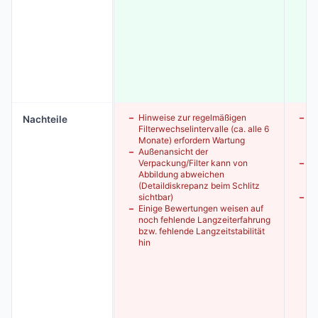
Hinweise zur regelmäßigen
Ei
Nachteile
Filterwechselintervalle (ca. alle 6
Ab
Monate) erfordern Wartung
no
Außenansicht der
we
Verpackung/Filter kann von
Ei
Abbildung abweichen
ge
(Detaildiskrepanz beim Schlitz
pe
sichtbar)
Ei
Einige Bewertungen weisen auf
Pr
noch fehlende Langzeiterfahrung
(i
bzw. fehlende Langzeitstabilität
hin