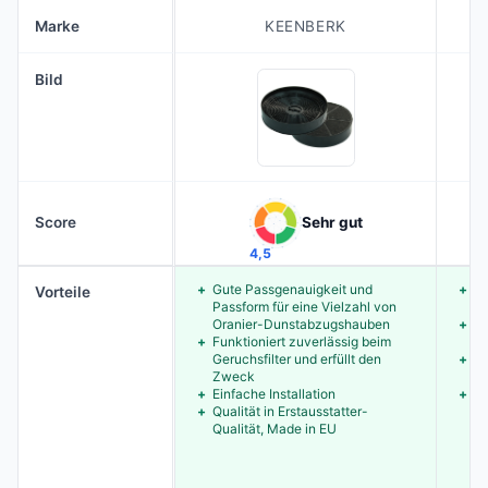
Marke
KEENBERK
Bild
Score
Sehr gut
4,5
Gute Passgenauigkeit und
Gu
Vorteile
Passform für eine Vielzahl von
R
Oranier-Dunstabzugshauben
In
Funktioniert zuverlässig beim
Mo
Geruchsfilter und erfüllt den
Ei
Zweck
P
Einfache Installation
St
Qualität in Erstausstatter-
Nu
Qualität, Made in EU