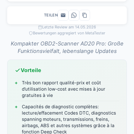
TEILEN
Letzte Review am 14.05.2026
Bewertungen aggregiert von MetaTester
Kompakter OBD2-Scanner AD20 Pro: Große
Funktionsvielfalt, lebenslange Updates
Vorteile
Très bon rapport qualité-prix et coût
d’utilisation low-cost avec mises à jour
gratuites à vie
Capacités de diagnostic complètes:
lecture/effacement Codes DTC, diagnostics
spanning moteurs, transmissions, freins,
airbags, ABS et autres systèmes grâce à la
fonction Deep Check