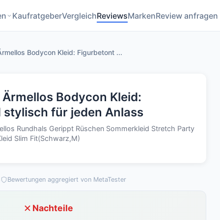
en
Kaufratgeber
Vergleich
Reviews
Marken
Review anfragen
mellos Bodycon Kleid: Figurbetont ...
Ärmellos Bodycon Kleid:
 stylisch für jeden Anlass
ellos Rundhals Gerippt Rüschen Sommerkleid Stretch Party
leid Slim Fit(Schwarz,M)
3
Bewertungen aggregiert von MetaTester
Nachteile