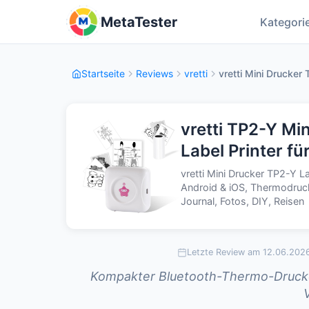
MetaTester
Kategori
Startseite
Reviews
vretti
vretti Mini Drucker 
vretti TP2-Y Mi
Label Printer fü
vretti Mini Drucker TP2-Y L
Android & iOS, Thermodruck
Journal, Fotos, DIY, Reisen
Letzte Review am 12.06.202
Kompakter Bluetooth-Thermo-Drucker
V