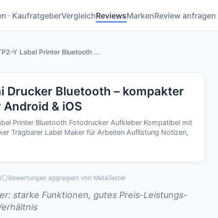
en
Kaufratgeber
Vergleich
Reviews
Marken
Review anfragen
TP2-Y Label Printer Bluetooth ...
ni Drucker Bluetooth – kompakter
r Android & iOS
abel Printer Bluetooth Fotodrucker Aufkleber Kompatibel mit
er Tragbarer Label Maker für Arbeiten Auflistung Notizen,
6
Bewertungen aggregiert von MetaTester
: starke Funktionen, gutes Preis-Leistungs-
erhältnis