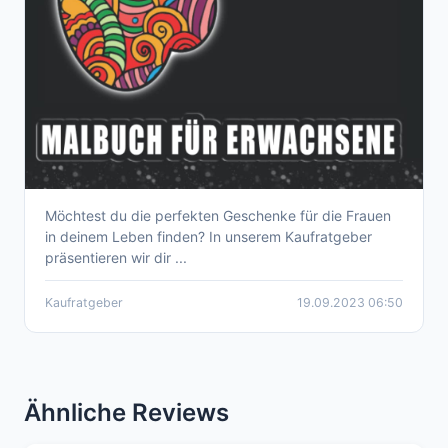
Möchtest du die perfekten Geschenke für die Frauen
Der perfekte Kaufratgeber: Die 10 besten
in deinem Leben finden? In unserem Kaufratgeber
Geschenke für Frauen
präsentieren wir dir ...
Kaufratgeber
19.09.2023 06:50
Ähnliche Reviews