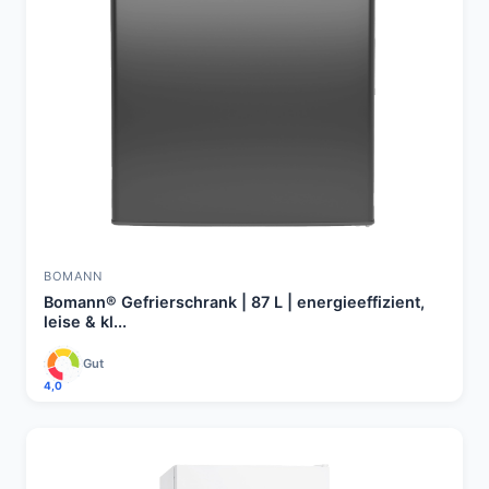
BOMANN
Bomann® Gefrierschrank | 87 L | energieeffizient,
leise & kl...
Gut
4,0