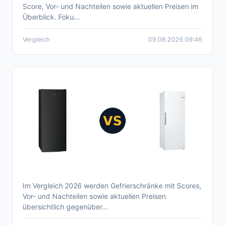
Score, Vor- und Nachteilen sowie aktuellen Preisen im
2026
Überblick. Foku...
Vergleich
09.08.2026 09:46
Im Vergleich 2026 werden Gefrierschränke mit Scores,
Aktueller Gefrierschrank Vergleich 2026 –
Vor- und Nachteilen sowie aktuellen Preisen
Überblick, Preise, Vor- und Nachteile
übersichtlich gegenüber...