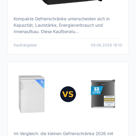
Kompakte Gefrierschränke unterscheiden sich in
Kleiner Gefrierschrank: Auswahlhilfe und
Kapazität, Lautstärke, Energieverbrauch und
Empfehlungen 2026
Innenaufbau. Diese Kaufberatu...
Kaufratgeber
09.06.2026 19:10
Im Vergleich: die kleinen Gefrierschränke 2026 mit
Aktueller Kleiner Gefrierschrank Vergleich