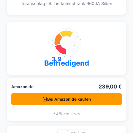
Türanschlag r./l. Tiefkühlschrank R600A Silber
3,9
Befriedigend
239,00 €
Amazon.de
Bei Amazon.de kaufen
* Affiliate-Links