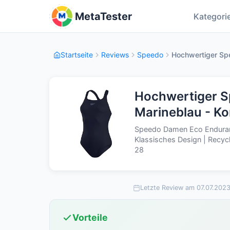
MetaTester
Kategori
Startseite
Reviews
Speedo
Hochwertiger Sp
Hochwertiger 
Marineblau - Ko
Speedo Damen Eco Enduranc
Klassisches Design | Recycl
28
Letzte Review am 07.07.202
Vorteile