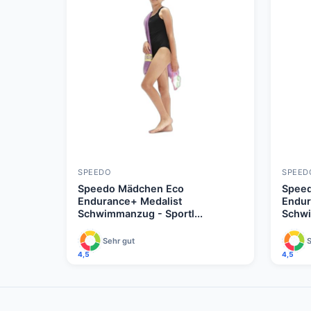
SPEEDO
SPEED
Speedo Mädchen Eco
Spee
Endurance+ Medalist
Endur
Schwimmanzug - Sportl...
Schwi
Sehr gut
S
4,5
4,5