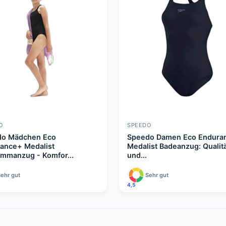
O
SPEEDO
do Mädchen Eco
Speedo Damen Eco Endura
ance+ Medalist
Medalist Badeanzug: Qualit
mmanzug - Komfor...
und...
ehr gut
Sehr gut
4,5