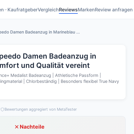
en
Kaufratgeber
Vergleich
Reviews
Marken
Review anfragen
eedo Damen Badeanzug in Marineblau ...
Speedo Damen Badeanzug in
mfort und Qualität vereint
e+ Medalist Badeanzug | Athletische Passform |
ingmaterial | Chlorbeständig | Besonders flexibel True Navy
3
Bewertungen aggregiert von MetaTester
Nachteile