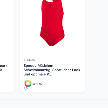
SPEEDO
nce+
Speedo Mädchen
ät
Schwimmanzug: Sportlicher Look
und optimale P...
Sehr gut
4,5