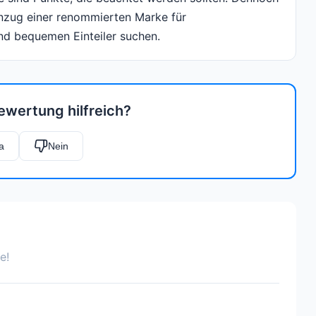
nzug einer renommierten Marke für
nd bequemen Einteiler suchen.
ewertung hilfreich?
a
Nein
e!