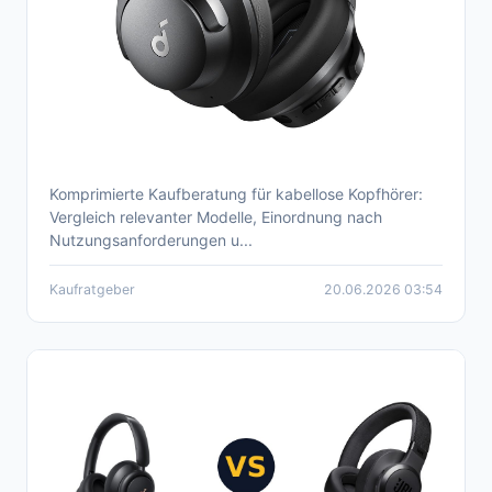
Komprimierte Kaufberatung für kabellose Kopfhörer:
Beste kabellose Kopfhörer 2026 –
Vergleich relevanter Modelle, Einordnung nach
umfassende Kaufberatung
Nutzungsanforderungen u...
Kaufratgeber
20.06.2026 03:54