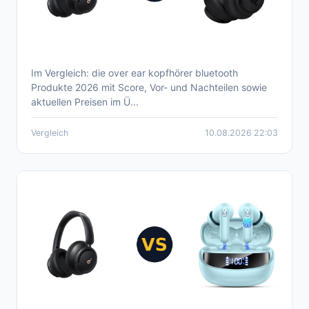
Im Vergleich: die over ear kopfhörer bluetooth
Aktueller over ear kopfhörer bluetooth
Produkte 2026 mit Score, Vor- und Nachteilen sowie
Produkte Vergleich 2026
aktuellen Preisen im Ü...
Vergleich
10.08.2026 22:03