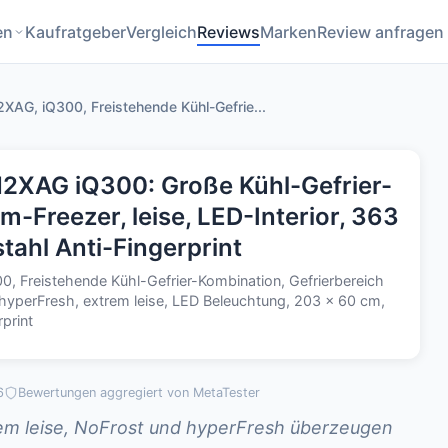
en
Kaufratgeber
Vergleich
Reviews
Marken
Review anfragen
AG, iQ300, Freistehende Kühl-Gefrie...
XAG iQ300: Große Kühl-Gefrier-
m-Freezer, leise, LED-Interior, 363
stahl Anti-Fingerprint
 Freistehende Kühl-Gefrier-Kombination, Gefrierbereich
, hyperFresh, extrem leise, LED Beleuchtung, 203 x 60 cm,
print
6
Bewertungen aggregiert von MetaTester
em leise, NoFrost und hyperFresh überzeugen