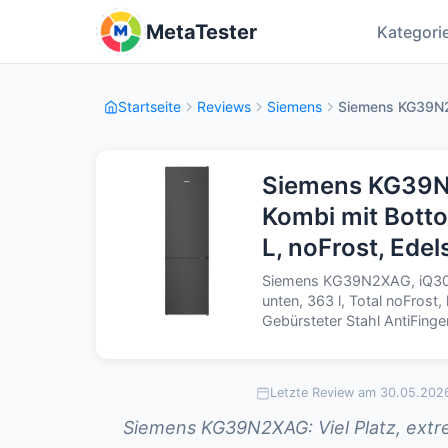
MetaTester
Kategori
Startseite
Reviews
Siemens
Siemens KG39N2X
Siemens KG39N2
Kombi mit Botto
L, noFrost, Edel
Siemens KG39N2XAG, iQ300,
unten, 363 l, Total noFrost
Gebürsteter Stahl AntiFinger
Letzte Review am 30.05.202
Siemens KG39N2XAG: Viel Platz, extr