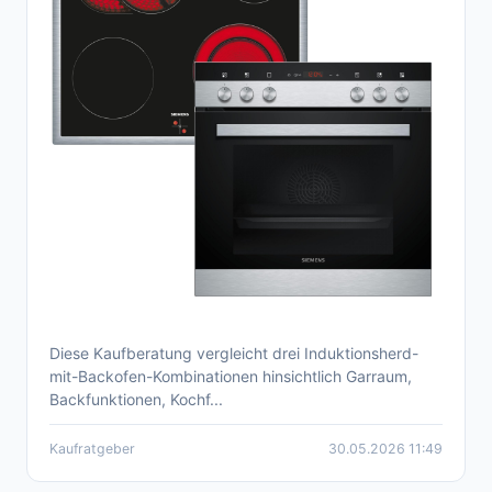
Diese Kaufberatung vergleicht drei Induktionsherd-
Induktionsherd mit Backofen: Kaufberatung &
mit-Backofen-Kombinationen hinsichtlich Garraum,
Vergleich 2026
Backfunktionen, Kochf...
Kaufratgeber
30.05.2026 11:49