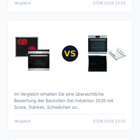
Vergleich
07.08.2026 22:25
Im Vergleich erhalten Sie eine übersichtliche
Aktueller Backofen Set Induktion Vergleich
Bewertung der Backofen-Set Induktion 2026 mit
2026
Score, Stärken, Schwächen un...
Vergleich
07.08.2026 22:25