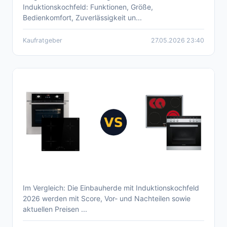
Induktionskochfeld: Funktionen, Größe,
Kaufberatung 2026
Bedienkomfort, Zuverlässigkeit un...
Kaufratgeber
27.05.2026 23:40
Im Vergleich: Die Einbauherde mit Induktionskochfeld
Aktuelle Einbauherde mit Induktionskochfeld
2026 werden mit Score, Vor- und Nachteilen sowie
Vergleich 2026
aktuellen Preisen ...