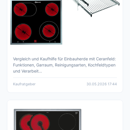
Vergleich und Kaufhilfe für Einbauherde mit Ceranfeld:
Einbauherd mit Ceranfeld: Kaufberatung
Funktionen, Garraum, Reinigungsarten, Kochfeldtypen
2026
und Verarbeit...
Kaufratgeber
30.05.2026 17:44