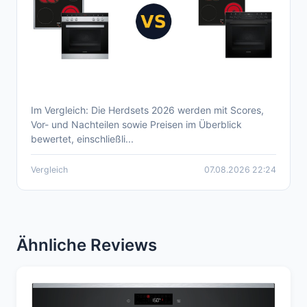
Im Vergleich: Die Herdsets 2026 werden mit Scores,
Aktueller Herdsets Vergleich 2026 – Top-
Vor- und Nachteilen sowie Preisen im Überblick
Einbau-Herdsets im Überblick
bewertet, einschließli...
Vergleich
07.08.2026 22:24
Ähnliche Reviews