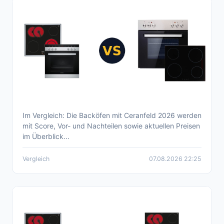
Im Vergleich: Die Backöfen mit Ceranfeld 2026 werden
Aktueller Backofen mit Ceranfeld Vergleich
mit Score, Vor- und Nachteilen sowie aktuellen Preisen
2026
im Überblick...
Vergleich
07.08.2026 22:25