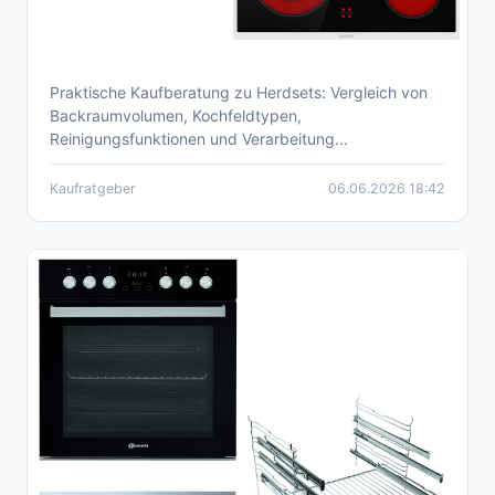
Praktische Kaufberatung zu Herdsets: Vergleich von
Herdset-Kaufberatung 2026 – Einbauherde &
Backraumvolumen, Kochfeldtypen,
Kombi-Sets im Vergleich
Reinigungsfunktionen und Verarbeitung...
Kaufratgeber
06.06.2026 18:42