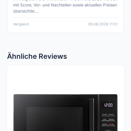
mit Score, Vor- und Nachteilen sowie aktuellen Preisen
2026
übersichtlic...
Vergleich
09.08.2026 11:51
Ähnliche Reviews