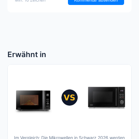
Kommentar absenden
Erwähnt in
Im Vergleich: Die Mikrowellen in Schwarz 2026 werden
Aktueller Mikrowellen Schwarz Vergleich