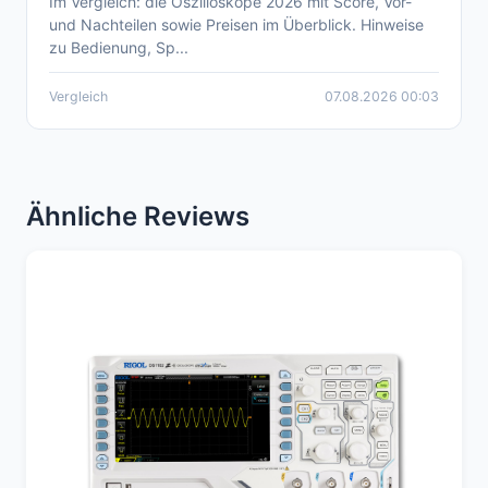
Im Vergleich: die Oszilloskope 2026 mit Score, Vor-
Aktueller Oszilloskope-Vergleich 2026 –
und Nachteilen sowie Preisen im Überblick. Hinweise
kompakt & übersichtlich
zu Bedienung, Sp...
Vergleich
07.08.2026 00:03
Ähnliche Reviews