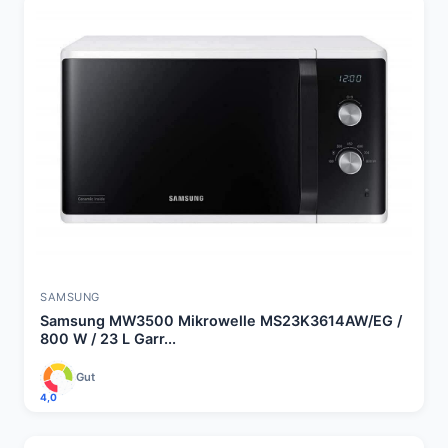
SAMSUNG
Samsung MW3500 Mikrowelle MS23K3614AW/EG /
800 W / 23 L Garr...
Gut
4,0