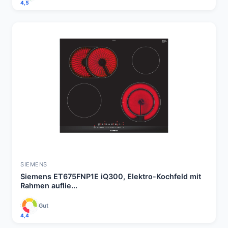
4,5
SIEMENS
Siemens ET675FNP1E iQ300, Elektro-Kochfeld mit
Rahmen auflie...
Gut
4,4