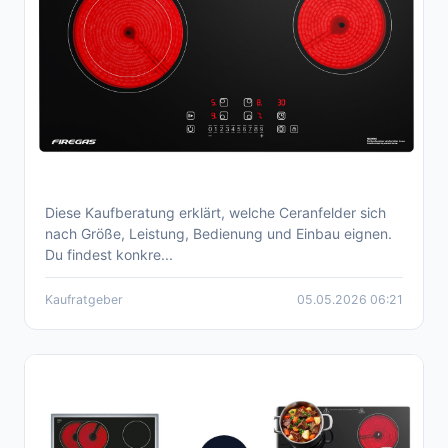
Diese Kaufberatung erklärt, welche Ceranfelder sich
Ceranfeld kaufen – fundierte Kaufberatung
nach Größe, Leistung, Bedienung und Einbau eignen.
und Vergleiche 2026
Du findest konkre...
Kaufratgeber
05.05.2026 06:21