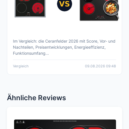
Im Vergleich: die Ceranfelder 2026 mit Score, Vor- und
Aktueller Ceranfeld Vergleich 2026 –
Nachteilen, Preisentwicklungen, Energieeffizienz,
Überblick zu Top-Modellen
Funktionsumfang...
Vergleich
09.08.2026 09:48
Ähnliche Reviews