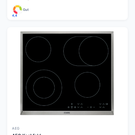
Gut
4,4
AEG