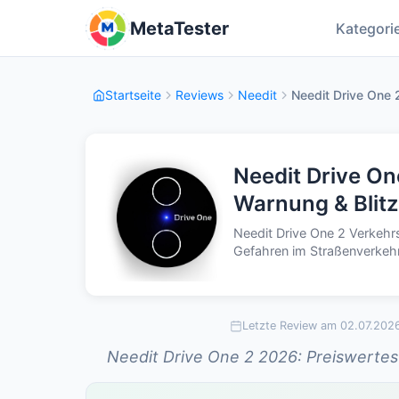
MetaTester
Kategori
Startseite
Reviews
Needit
Needit Drive One 
Needit Drive On
Warnung & Blitz
Needit Drive One 2 Verkehr
Gefahren im Straßenverkehr
Letzte Review am 02.07.202
Needit Drive One 2 2026: Preiswerte