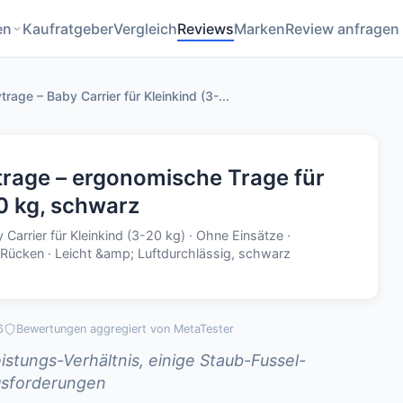
en
Kaufratgeber
Vergleich
Reviews
Marken
Review anfragen
ge – Baby Carrier für Kleinkind (3-...
age – ergonomische Trage für
0 kg, schwarz
rrier für Kleinkind (3-20 kg) · Ohne Einsätze ·
Rücken · Leicht &amp; Luftdurchlässig, schwarz
6
Bewertungen aggregiert von MetaTester
stungs-Verhältnis, einige Staub-Fussel-
sforderungen