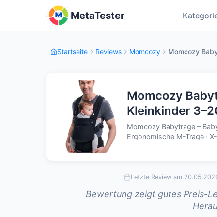
MetaTester
Kategori
Startseite
Reviews
Momcozy
Momcozy Babytra
Momcozy Babytr
Kleinkinder 3–2
Momcozy Babytrage – Baby Ca
Ergonomische M-Trage · X-
Letzte Review am 20.05.202
Bewertung zeigt gutes Preis-Lei
Herau