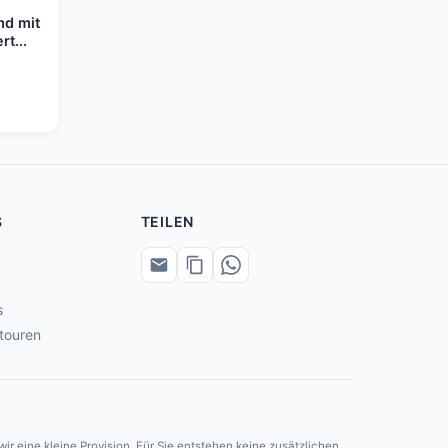
md mit
t...
S
TEILEN
s
touren
ir eine kleine Provision. Für Sie entstehen keine zusätzlichen