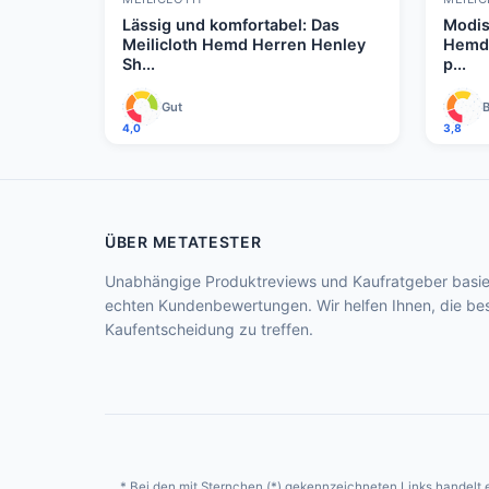
Lässig und komfortabel: Das
Modis
Meilicloth Hemd Herren Henley
Hemd 
Sh...
p...
Gut
B
4,0
3,8
ÜBER METATESTER
Unabhängige Produktreviews und Kaufratgeber basie
echten Kundenbewertungen. Wir helfen Ihnen, die be
Kaufentscheidung zu treffen.
* Bei den mit Sternchen (*) gekennzeichneten Links handelt es