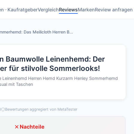
en
Kaufratgeber
Vergleich
Reviews
Marken
Review anfragen
Sommerhemd: Das Meilicloth Herren B...
ren Baumwolle Leinenhemd: Der
er für stilvolle Sommerlooks!
lle Leinenhemd Herren Hemd Kurzarm Henley Sommerhemd
sual mit Taschen
3
Bewertungen aggregiert von MetaTester
Nachteile