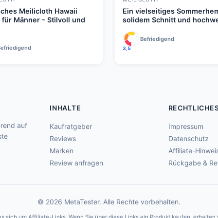
ches Meilicloth Hawaii
Ein vielseitiges Sommerhe
für Männer - Stilvoll und
solidem Schnitt und hochwer
Befriedigend
efriedigend
3,5
INHALTE
RECHTLICHE
rend auf
Kaufratgeber
Impressum
ste
Reviews
Datenschutz
Marken
Affiliate-Hinwei
Review anfragen
Rückgabe & Re
© 2026 MetaTester. Alle Rechte vorbehalten.
 sich um Affiliate-Links. Wenn Sie über diese Links ein Produkt kaufen, erhalten w