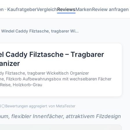
en
Kaufratgeber
Vergleich
Reviews
Marken
Review anfragen
indel Caddy Filztasche, tragbarer Wi...
 Caddy Filztasche – Tragbarer
anizer
Filztasche, tragbarer Wickeltisch Organizer
che, Filzkorb Aufbewahrungsbox mit wechselbaren Fächer
 Reise, Holzkorb-Grau
6
Bewertungen aggregiert von MetaTester
um, flexibler Innenfächer, attraktivem Filzdesign