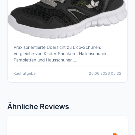
Praxisorientierte Übersicht zu Lico-Schuhen:
Lico Qualität Kaufberatung: Schuhe &
Vergleiche von Kinder-Sneakern, Hallenschuhen,
Sandalen 2026
Pantoletten und Hausschuhen....
Kaufratgeber
26.06.2026 05:32
Ähnliche Reviews