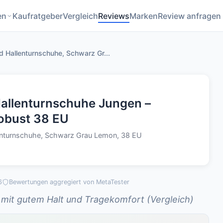
en
Kaufratgeber
Vergleich
Reviews
Marken
Review anfragen
d Hallenturnschuhe, Schwarz Gr...
Hallenturnschuhe Jungen –
robust 38 EU
lenturnschuhe, Schwarz Grau Lemon, 38 EU
6
Bewertungen aggregiert von MetaTester
 mit gutem Halt und Tragekomfort (Vergleich)