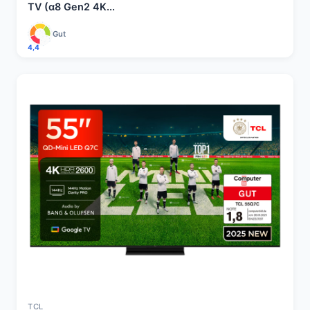
TV (α8 Gen2 4K...
Gut
4,4
TCL