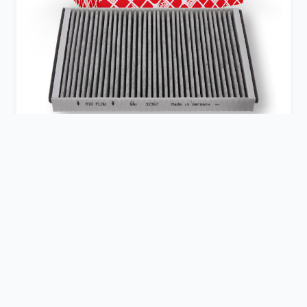
FEBI BILSTEIN
febi bilstein 32367 Innenraumfilter, 1 Stück
Sehr gut
4,5
Schlagworte
opel astra h