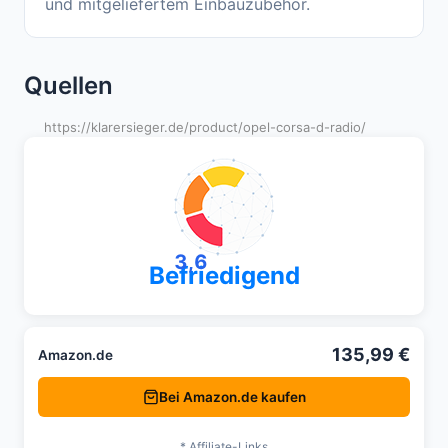
und mitgeliefertem Einbauzubehör.
Quellen
https://klarersieger.de/product/opel-corsa-d-radio/
3,6
Befriedigend
135,99 €
Amazon.de
Bei Amazon.de kaufen
* Affiliate-Links