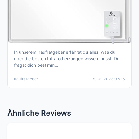
In unserem Kaufratgeber erfährst du alles, was du
Der umfassende Kaufratgeber: Die besten 10
über die besten Infrarotheizungen wissen musst. Du
Infrarotheizungen im Vergleich
fragst dich bestimm...
Kaufratgeber
30.09.2023 07:26
Ähnliche Reviews