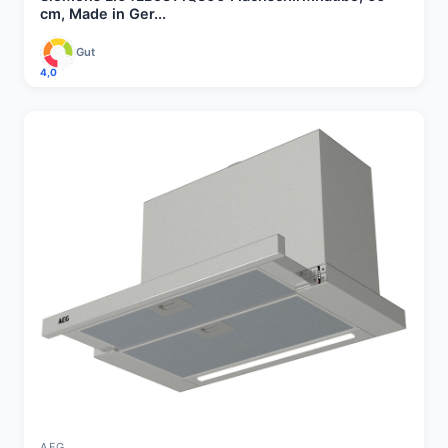
cm, Made in Ger...
Gut
4,0
AEG