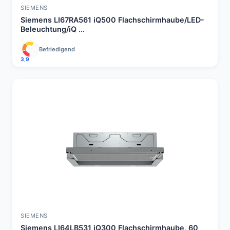
SIEMENS
Siemens LI67RA561 iQ500 Flachschirmhaube/LED-
Beleuchtung/iQ ...
Befriedigend
3,9
SIEMENS
Siemens LI64LB531 iQ300 Flachschirmhaube, 60