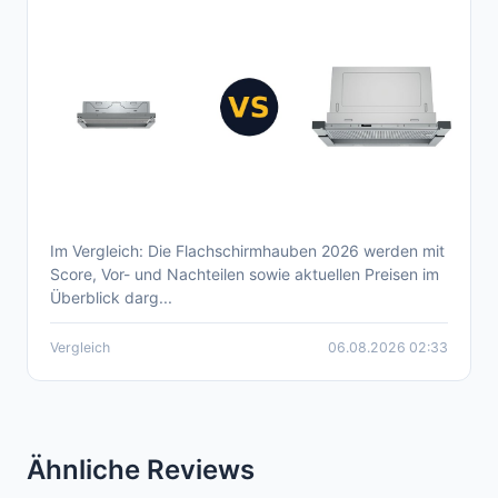
Im Vergleich: Die Flachschirmhauben 2026 werden mit
Aktueller Flachschirmhaube Vergleich 2026
Score, Vor- und Nachteilen sowie aktuellen Preisen im
Überblick darg...
Vergleich
06.08.2026 02:33
Ähnliche Reviews