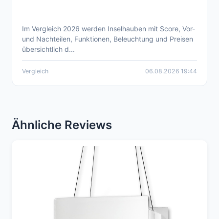
Im Vergleich 2026 werden Inselhauben mit Score, Vor-
Aktueller Inselhaube Vergleich 2026 – Preis,
und Nachteilen, Funktionen, Beleuchtung und Preisen
Funktionen und Ausstattung
übersichtlich d...
Vergleich
06.08.2026 19:44
Ähnliche Reviews