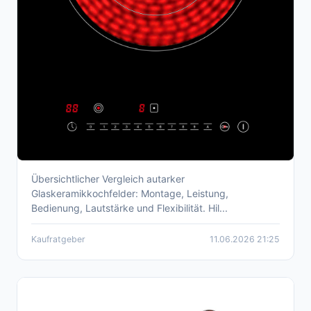
Übersichtlicher Vergleich autarker
Autarkes Ceranfeld kaufen 2026 – fundierte
Glaskeramikkochfelder: Montage, Leistung,
Kaufberatung
Bedienung, Lautstärke und Flexibilität. Hil...
Kaufratgeber
11.06.2026 21:25