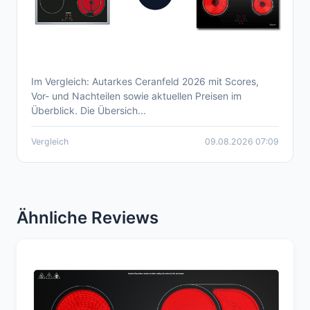
Im Vergleich: Autarkes Ceranfeld 2026 mit Scores,
Aktueller Autarkes Ceranfeld Vergleich 2026
Vor- und Nachteilen sowie aktuellen Preisen im
Überblick. Die Übersich...
Vergleich
09.08.2026 07:09
Ähnliche Reviews