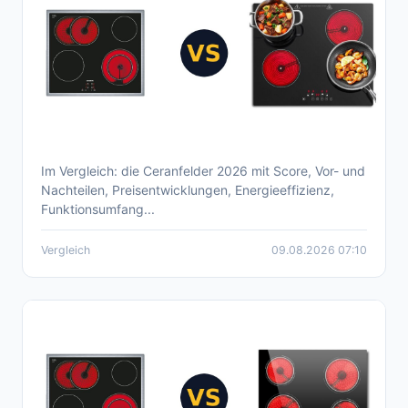
Im Vergleich: die Ceranfelder 2026 mit Score, Vor- und
Aktueller Ceranfeld Vergleich 2026 –
Nachteilen, Preisentwicklungen, Energieeffizienz,
Überblick zu Top-Modellen
Funktionsumfang...
Vergleich
09.08.2026 07:10