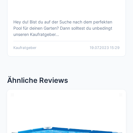
Hey du! Bist du auf der Suche nach dem perfekten
Die besten 10 Pools für den sommerlichen
Pool für deinen Garten? Dann solltest du unbedingt
Badespaß
unseren Kaufratgeber...
Kaufratgeber
19.07.2023 15:29
Ähnliche Reviews