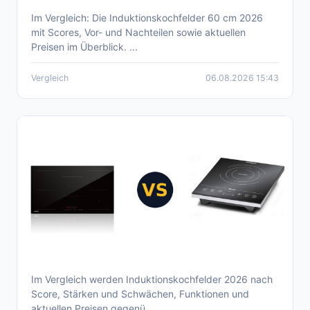
Im Vergleich: Die Induktionskochfelder 60 cm 2026
Aktueller Induktionskochfeld 60 cm
mit Scores, Vor- und Nachteilen sowie aktuellen
Vergleich 2026
Preisen im Überblick. ...
Vergleich
06.08.2026 15:43
Im Vergleich werden Induktionskochfelder 2026 nach
Aktueller Induktionskochfelder Vergleich
Score, Stärken und Schwächen, Funktionen und
2026
aktuellen Preisen gegenü...