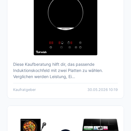
Diese Kaufberatung hilft dir, das passende
Induktionskochfeld 2 Platten – Kaufberatung
Induktionskochfeld mit zwei Platten zu wählen.
& Vergleich 2026
Verglichen werden Leistung, Ei...
Kaufratgeber
30.05.2026 10:19