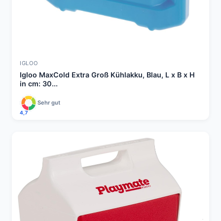
IGLOO
Igloo MaxCold Extra Groß Kühlakku, Blau, L x B x H
in cm: 30...
Sehr gut
4,7