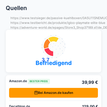
Quellen
https://www.testsieger.de/passive-kuehlboxen/0A5U11SNEMUC2-
https://www.testbericht.de/produkte/igloo-playmate-elite-blue
https://adventure-world.de/epages/Store3_Shop37189.sf/de_
3,7
Befriedigend
Amazon.de
39,99 €
BESTER PREIS
Bei Amazon.de kaufen
129,00 €
Decathlon.de