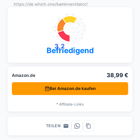
https://de.which.one/kaminventilator/
3,2
Befriedigend
38,99 €
Amazon.de
Bei Amazon.de kaufen
* Affiliate-Links
TEILEN