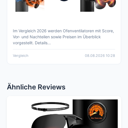
Im Vergleich 2026 werden Ofenventilatoren mit Score,
Aktueller Ofenventilator Vergleich 2026 –
Vor- und Nachteilen sowie Preisen im Überblick
Überblick zu Top-Modellen
vorgestellt. Details...
Vergleich
08.08.2026 10:28
Ähnliche Reviews