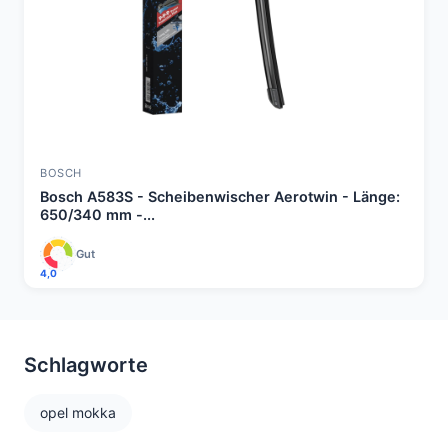
BOSCH
Bosch A583S - Scheibenwischer Aerotwin - Länge:
650/340 mm -...
Gut
4,0
Schlagworte
opel mokka