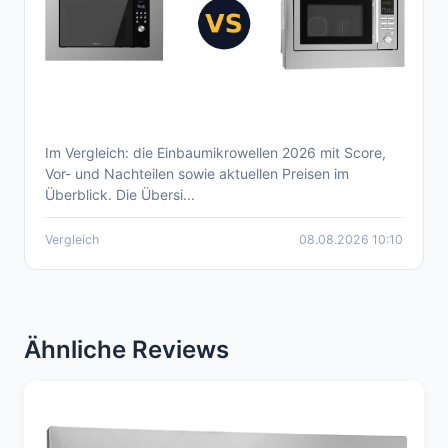
Im Vergleich: die Einbaumikrowellen 2026 mit Score,
Aktueller Einbaumikrowelle Vergleich 2026
Vor- und Nachteilen sowie aktuellen Preisen im
Überblick. Die Übersi...
Vergleich
08.08.2026 10:10
Ähnliche Reviews