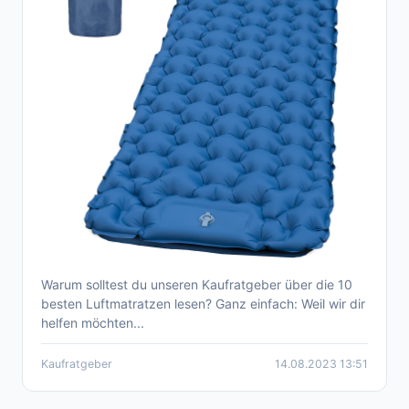
Warum solltest du unseren Kaufratgeber über die 10
Der umfassende Kaufratgeber für
besten Luftmatratzen lesen? Ganz einfach: Weil wir dir
hochwertige Luftmatratzen - Die Top 10
helfen möchten...
Modelle im Vergleich
Kaufratgeber
14.08.2023 13:51