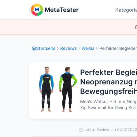
MetaTester
Kategori
Startseite
Reviews
Wenlia
Perfekter Begleite
Perfekter Begle
Neoprenanzug m
Bewegungsfreih
Men's Wetsuit - 3 mm Neopr
Zip Swimsuit for Diving Sur
Letzte Review am 07.07.202