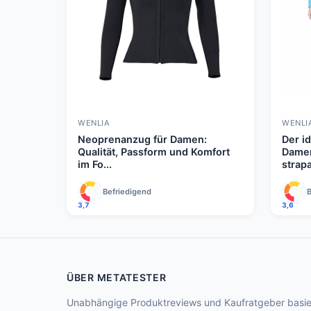
WENLIA
WENLI
Neoprenanzug für Damen:
Der i
Qualität, Passform und Komfort
Damen
im Fo...
strapa
Befriedigend
B
3,7
3,6
ÜBER METATESTER
Unabhängige Produktreviews und Kaufratgeber basie