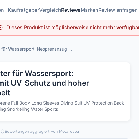
en
Kaufratgeber
Vergleich
Reviews
Marken
Review anfragen
Dieses Produkt ist möglicherweise nicht mehr verfügbar
r für Wassersport: Neoprenanzug ...
iter für Wassersport:
it UV-Schutz und hoher
eit
ene Full Body Long Sleeves Diving Suit UV Protection Back
fing Snorkelling Water Sports
3
Bewertungen aggregiert von MetaTester