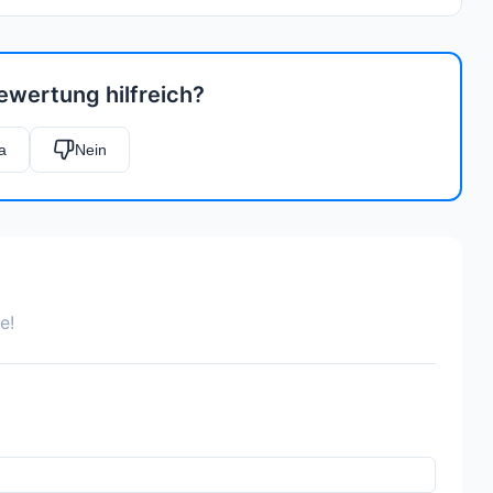
ewertung hilfreich?
a
Nein
e!