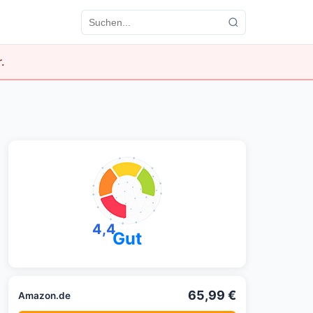
.
4,4
Gut
65,99 €
Amazon.de