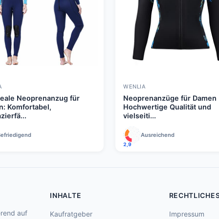
A
WENLIA
deale Neoprenanzug für
Neoprenanzüge für Damen 
: Komfortabel,
Hochwertige Qualität und
zierfä...
vielseiti...
efriedigend
Ausreichend
2,9
INHALTE
RECHTLICHE
rend auf
Kaufratgeber
Impressum