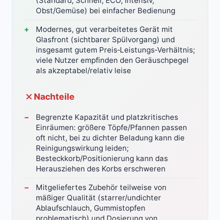
(Standard, Schnell, ECO, Intensiv,
Obst/Gemüse) bei einfacher Bedienung
Modernes, gut verarbeitetes Gerät mit
Glasfront (sichtbarer Spülvorgang) und
insgesamt gutem Preis‑Leistungs‑Verhältnis;
viele Nutzer empfinden den Geräuschpegel
als akzeptabel/relativ leise
Nachteile
Begrenzte Kapazität und platzkritisches
Einräumen: größere Töpfe/Pfannen passen
oft nicht, bei zu dichter Beladung kann die
Reinigungswirkung leiden;
Besteckkorb/Positionierung kann das
Herausziehen des Korbs erschweren
Mitgeliefertes Zubehör teilweise von
mäßiger Qualität (starrer/undichter
Ablaufschlauch, Gummistopfen
problematisch) und Dosierung von