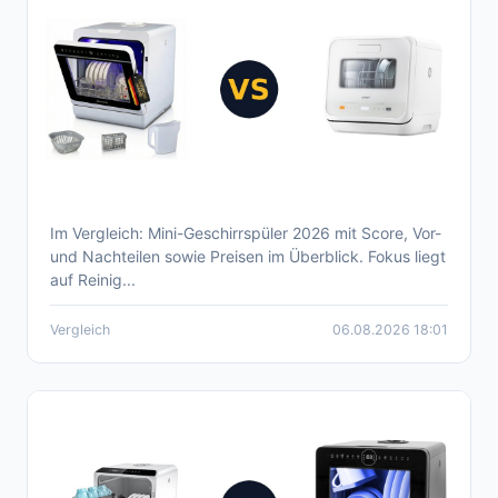
Im Vergleich: Mini-Geschirrspüler 2026 mit Score, Vor-
Aktueller Mini-Geschirrspüler Vergleich
und Nachteilen sowie Preisen im Überblick. Fokus liegt
2026
auf Reinig...
Vergleich
06.08.2026 18:01