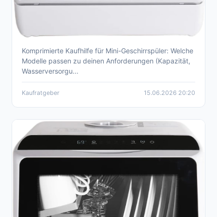
Komprimierte Kaufhilfe für Mini-Geschirrspüler: Welche
Mini-Geschirrspüler Vergleich 2026:
Modelle passen zu deinen Anforderungen (Kapazität,
Kaufberatung & Empfehlungen
Wasserversorgu...
Kaufratgeber
15.06.2026 20:20