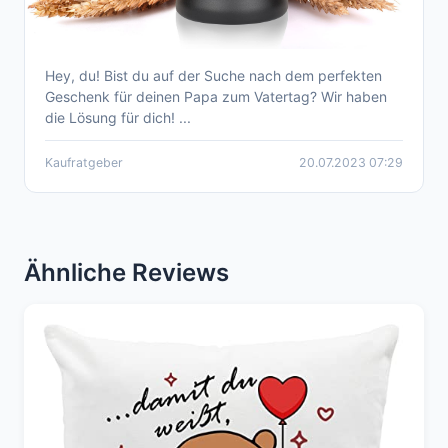
Hey, du! Bist du auf der Suche nach dem perfekten
Der perfekte Kaufratgeber für die 10 besten
Geschenk für deinen Papa zum Vatertag? Wir haben
Vatertagsgeschenke
die Lösung für dich! ...
Kaufratgeber
20.07.2023 07:29
Ähnliche Reviews