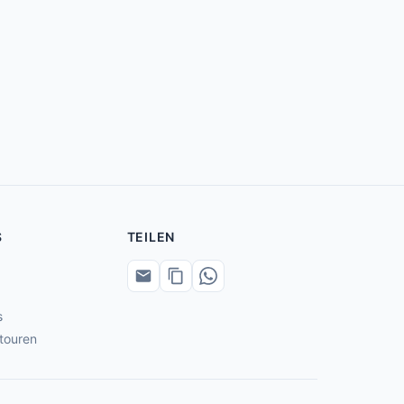
S
TEILEN
s
touren