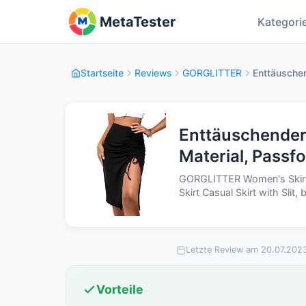
MetaTester
Kategori
Startseite
Reviews
GORGLITTER
Enttäusche
Enttäuschende
Material, Passf
GORGLITTER Women's Skirts
Skirt Casual Skirt with Slit, 
Letzte Review am 20.07.202
Vorteile