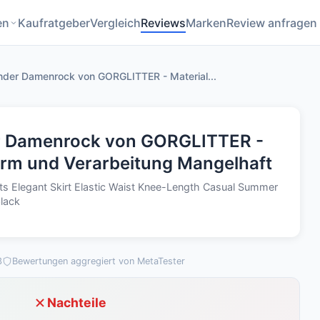
en
Kaufratgeber
Vergleich
Reviews
Marken
Review anfragen
nder Damenrock von GORGLITTER - Material...
r Damenrock von GORGLITTER -
orm und Verarbeitung Mangelhaft
 Elegant Skirt Elastic Waist Knee-Length Casual Summer
black
3
Bewertungen aggregiert von MetaTester
Nachteile