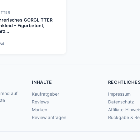
ITTER
hrerisches GORGLITTER
kleid - Figurbetont,
rz...
Gut
INHALTE
RECHTLICHE
rend auf
Kaufratgeber
Impressum
ste
Reviews
Datenschutz
Marken
Affiliate-Hinwei
Review anfragen
Rückgabe & Re