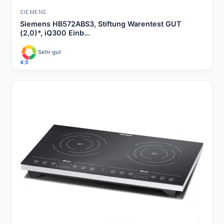
SIEMENS
Siemens HB572ABS3, Stiftung Warentest GUT
(2,0)*, iQ300 Einb...
Sehr gut
4,5