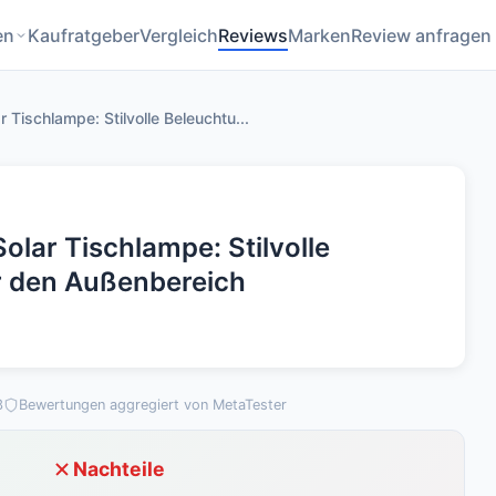
en
Kaufratgeber
Vergleich
Reviews
Marken
Review anfragen
Tischlampe: Stilvolle Beleuchtu...
lar Tischlampe: Stilvolle
r den Außenbereich
3
Bewertungen aggregiert von MetaTester
Nachteile