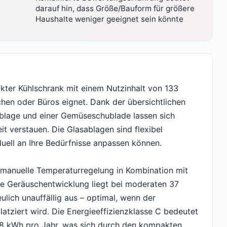
darauf hin, dass Größe/Bauform für größere
Haushalte weniger geeignet sein könnte
kter Kühlschrank mit einem Nutzinhalt von 133
üchen oder Büros eignet. Dank der übersichtlichen
rablage und einer Gemüseschublade lassen sich
eit verstauen. Die Glasablagen sind flexibel
duell an Ihre Bedürfnisse anpassen können.
ie manuelle Temperaturregelung in Kombination mit
ie Geräuschentwicklung liegt bei moderaten 37
eulich unauffällig aus – optimal, wenn der
atziert wird. Die Energieeffizienzklasse C bedeutet
8 kWh pro Jahr, was sich durch den kompakten