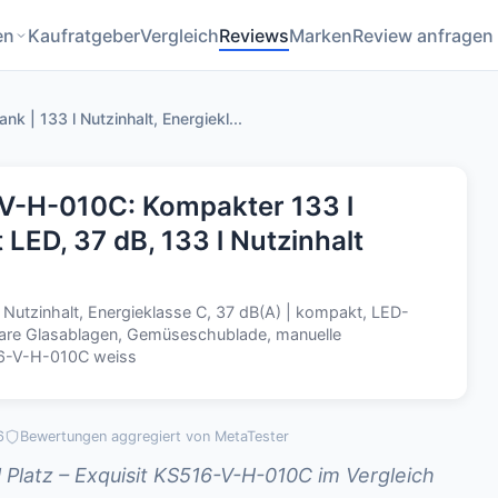
en
Kaufratgeber
Vergleich
Reviews
Marken
Review anfragen
nk | 133 l Nutzinhalt, Energiekl...
-V-H-010C: Kompakter 133 l
 LED, 37 dB, 133 l Nutzinhalt
l Nutzinhalt, Energieklasse C, 37 dB(A) | kompakt, LED-
bare Glasablagen, Gemüseschublade, manuelle
16-V-H-010C weiss
6
Bewertungen aggregiert von MetaTester
l Platz – Exquisit KS516-V-H-010C im Vergleich